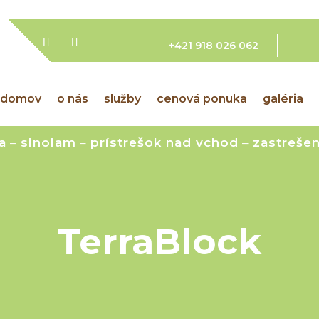
+421 918 026 062
domov
o nás
služby
cenová ponuka
galéria
a
–
slnolam
–
prístrešok nad vchod
–
zastrešen
TerraBlock