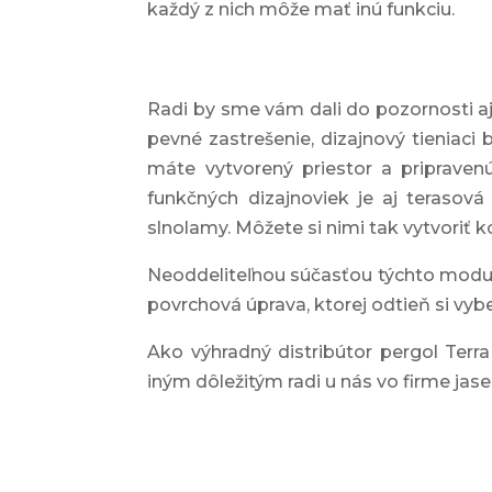
každý z nich môže mať inú funkciu.
Radi by sme vám dali do pozornosti aj
pevné zastrešenie, dizajnový tieniaci 
máte vytvorený priestor a priprav
funkčných dizajnoviek je aj teraso
slnolamy. Môžete si nimi tak vytvoriť 
Neoddeliteľnou súčasťou týchto modulár
povrchová úprava, ktorej odtieň si vybe
Ako výhradný distribútor pergol Ter
iným dôležitým radi u nás vo firme j