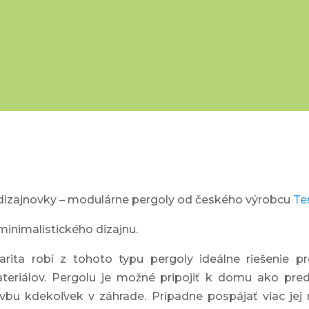
dizajnovky – modulárne pergoly od českého výrobcu
Te
minimalistického dizajnu.
rita robí z tohoto typu pergoly ideálne riešenie pre
materiálov. Pergolu je možné pripojiť k domu ako pr
avbu kdekoľvek v záhrade. Prípadne pospájať viac je