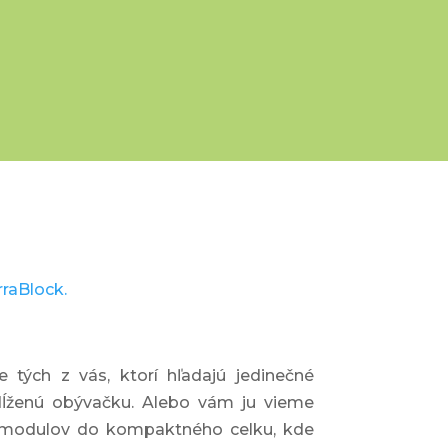
rraBlock.
 tých z vás, ktorí hľadajú jedinečné
edĺženú obývačku. Alebo vám ju vieme
j modulov do kompaktného celku, kde