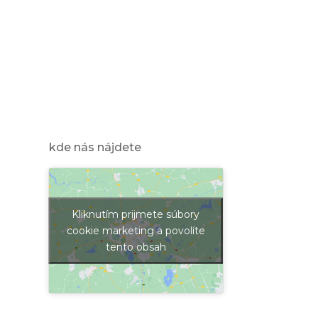
kde nás nájdete
Kliknutím prijmete súbory
cookie marketing a povolíte
tento obsah