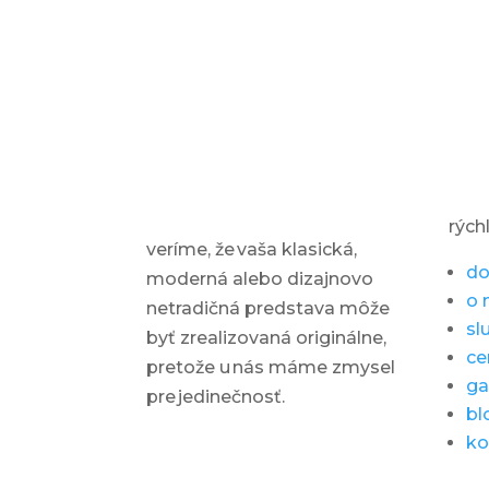
rých
veríme, že vaša klasická,
d
moderná alebo dizajnovo
o 
netradičná predstava môže
sl
byť zrealizovaná originálne,
ce
pretože u nás máme zmysel
ga
pre jedinečnosť.
bl
ko