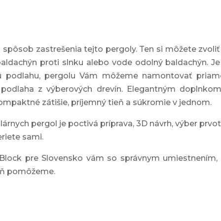
 spôsob zastrešenia tejto pergoly. Ten si môžete zvoliť
baldachýn proti slnku alebo vode odolný baldachýn. Je 
enú podlahu, pergolu Vám môžeme namontovať priamo
vá podlaha z výberových drevín. Elegantným doplnkom
kompaktné zátišie, príjemný tieň a súkromie v jednom.
nych pergol je poctivá príprava, 3D návrh, výber prvot
riete sami.
raBlock pre Slovensko vám so správnym umiestnením, v
aseň pomôžeme.