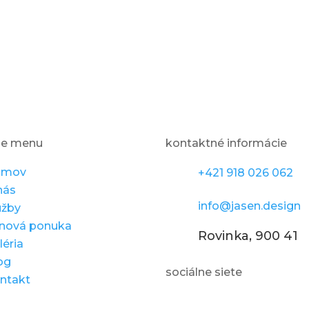
le menu
kontaktné informácie
omov
+421 918 026 062
nás
info@jasen.design
užby
nová ponuka
Rovinka, 900 41
léria
og
sociálne siete
ntakt