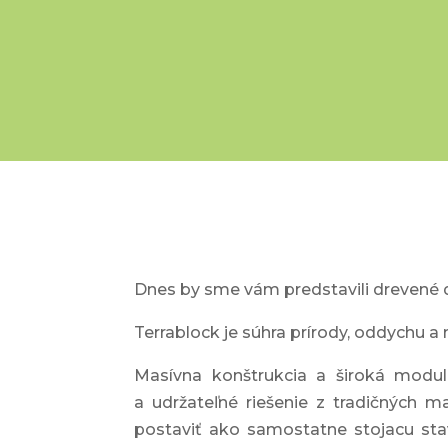
Dnes by sme vám predstavili drevené 
Terrablock je súhra prírody, oddychu a 
Masívna konštrukcia a široká modula
a udržateľné riešenie z tradičných 
postaviť ako samostatne stojacu st