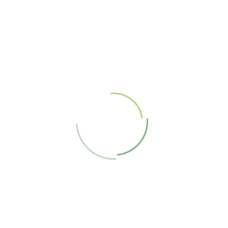
dizajnový kryt na klímu, osvetlenie
a vykurovanie terasy, zasklenie